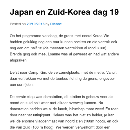
Japan en Zuid-Korea dag 19
Posted on
29/10/2016
by
Rianne
Op het programma vandaag, de grens met noord-Korea.We
hadden gelukkig nog een tour kunnen boeken en die vertrok ook
nog een om half 12 (de meesten vertrekken al rond 8 uur).
Brenda ging ook mee, Loanne was al geweest en had wat andere
afspraken.
Eerst naar Camp Kim, de verzamelplaats, met de metro. Vanuit
daar vertrokken we met de tourbus richting de grens, ongeveer
een uur rijden.
De eerste stop was dorastation, dit station is gebouw voor als
noord en zuid ooit weer met elkaar overweg kunnen. Na
dorastation hadden we al de lunch, bibimbap maar weer! En toen
door naar het uitkijkpunt. Helaas was het niet zo helder, je kan
wel de enorme vlaggenmast van noord zien (160m hoog), en ook
die van zuid (100 m hoog). We werden verwelkomt door een