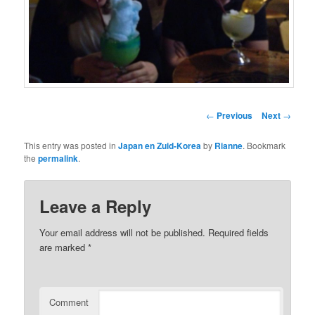
Post
←
Previous
Next
→
navigation
This entry was posted in
Japan en Zuid-Korea
by
Rianne
. Bookmark
the
permalink
.
Leave a Reply
Your email address will not be published.
Required fields
are marked
*
Comment