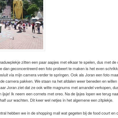
haduwplekje zitten een paar aapjes met elkaar te spelen, dus met de
 je dan geconcentreerd een foto probeert te maken is het even schrikk
sluit via mijn camera verder te springen. Ook als Joran een foto maa
 de camera pakken. We staan na het afdalen weer beneden en willen
Maar Joran ziet dat ze ook witte magnums met amandel verkopen, du
ijsje! Ik neem een cornets met oreo. Na de ijsjes lopen we terug naar
alf uur wachten. Dit keer wel netjes in het algemene een zitplekje.
ral hebben we in de shopping mall wat gegeten bij de food court en d