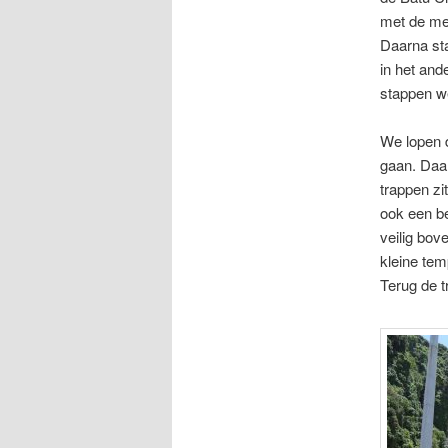
met de met
Daarna sta
in het and
stappen we 
We lopen d
gaan. Daa
trappen zi
ook een be
veilig bov
kleine tem
Terug de t