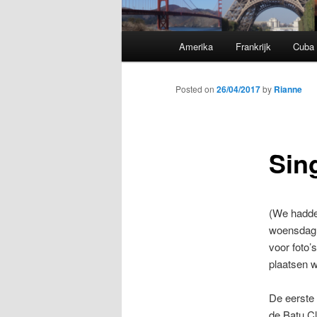
Main
Amerika
Frankrijk
Cuba
Skip
menu
to
Posted on
26/04/2017
by
Rianne
primary
Sin
content
(We hadden
woensdag d
voor foto’
plaatsen w
De eerste 
de Batu Cl