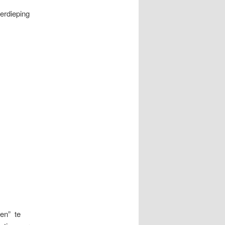
erdieping
nen” te