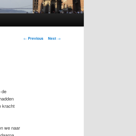
Post
←
Previous
Next
→
navigation
p de
 hadden
e kracht
ten we naar
n daarna