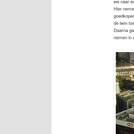
we naar ee
Hier nemen
goedkoper 
de twin to
Daarna ga
nemen in 