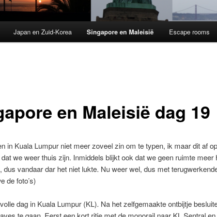
Japan en Zuid-Korea
Singapore en Maleisië
Escape rooms
gapore en Maleisië dag 19
 in Kuala Lumpur niet meer zoveel zin om te typen, ik maar dit af o
at we weer thuis zijn. Inmiddels blijkt ook dat we geen ruimte meer
s, dus vandaar dar het niet lukte. Nu weer wel, dus met terugwerkend
e de foto’s)
volle dag in Kuala Lumpur (KL). Na het zelfgemaakte ontbijtje beslui
aves te gaan. Eerst een kort ritje met de monorail naar KL Sentral e