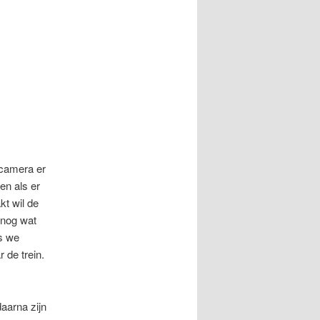
 camera er
en als er
kt wil de
 nog wat
s we
 de trein.
aarna zijn