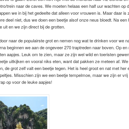
ro/trein naar de caves. We moeten helaas een half uur wachten op de
ppen we in bij het gedeelte dat alleen voor vrouwen is. Maar daar is z
ere deel niet, dus we doen een beetje alsof onze neus bloedt. Na een h
uit en we zijn direct bij de grotten.
oor naar de populairste grot en nemen nog wat te drinken voor we n
rna beginnen we aan de ongeveer 270 traptreden naar boven. Op en 
tten aapjes. Leuk om te zien, maar ze zijn wel wild en toeristen gewe
etje uitkijken en vooral niks eten, want dat pakken ze meteen af. W
en, de grot zelf valt een beetje tegen. Het is heel groot en nat met her 
peltjes. Misschien zijn we een beetje tempelmoe, maar we zijn er vrij 
rap op voor de leuke aapjes!