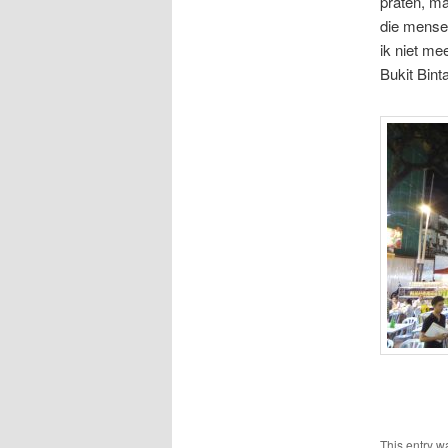
praten, ma
die mensen
ik niet me
Bukit Bint
This entry w