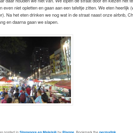
ar daar houden we niet van. We lopen de straat door en kiezen het te
 even niet opletten en gaan aan een tafeltje zitten. We eten heerlijk 
er). Na het eten drinken we nog wat in de straat naast onze airbnb, C
ang en daarna gaan we slapen.
as posted in
Singapore en Maleisië
by
Rianne
. Bookmark the
permalink
.