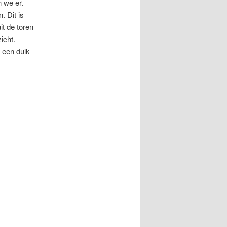
n we er.
. Dit is
t de toren
icht.
 een duik