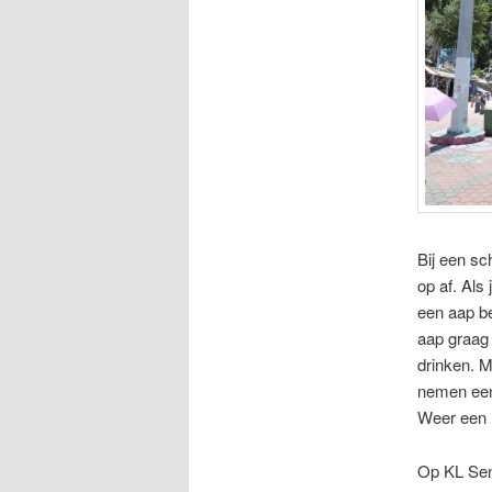
Bij een sc
op af. Als
een aap be
aap graag
drinken. 
nemen een 
Weer een h
Op KL Sent