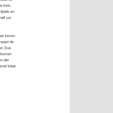
 trein.
itplek en
alf uur
aar boven
naast de
nd. Dus
e komen
en der
snel klaar.