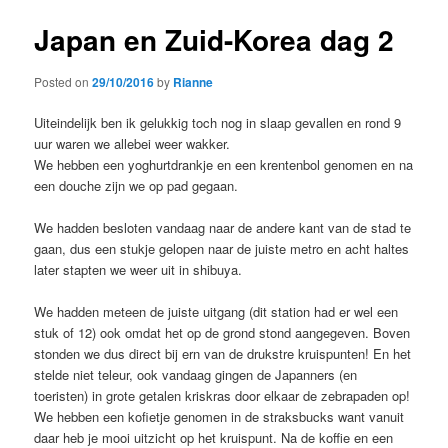
Japan en Zuid-Korea dag 2
Posted on
29/10/2016
by
Rianne
Uiteindelijk ben ik gelukkig toch nog in slaap gevallen en rond 9
uur waren we allebei weer wakker.
We hebben een yoghurtdrankje en een krentenbol genomen en na
een douche zijn we op pad gegaan.
We hadden besloten vandaag naar de andere kant van de stad te
gaan, dus een stukje gelopen naar de juiste metro en acht haltes
later stapten we weer uit in shibuya.
We hadden meteen de juiste uitgang (dit station had er wel een
stuk of 12) ook omdat het op de grond stond aangegeven. Boven
stonden we dus direct bij ern van de drukstre kruispunten! En het
stelde niet teleur, ook vandaag gingen de Japanners (en
toeristen) in grote getalen kriskras door elkaar de zebrapaden op!
We hebben een kofietje genomen in de straksbucks want vanuit
daar heb je mooi uitzicht op het kruispunt. Na de koffie en een