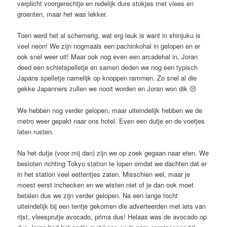
verplicht voorgerechtje en redelijk dure stokjes met vlees en
groenten, maar het was lekker.
Toen werd het al schemerig, wat erg leuk is want in shinjuku is
veel neon! We zijn nogmaals een pachinkohal in gelopen en er
ook snel weer uit! Maar ook nog even een arcadehal in, Joran
deed een schietspelletje en samen deden we nog een typisch
Japans spelletje namelijk op knoppen rammen. Zo snel al die
gekke Japanners zullen we nooit worden en Joran won dik 😒
We hebben nog verder gelopen, maar uiteindelijk hebben we de
metro weer gepakt naar ons hotel. Even een dutje en de voetjes
laten rusten.
Na het dutje (voor mij dan) zijn we op zoek gegaan naar eten. We
besloten richting Tokyo station te lopen omdat we dachten dat er
in het station veel eettentjes zaten. Misschien wel, maar je
moest eerst inchecken en we wisten niet of je dan ook moet
betalen dus we zijn verder gelopen. Na een lange tocht
uiteindelijk bij een tentje gekomen die adverteerden met iets van
rijst, vleesprutje avocado, prima dus! Helaas was de avocado op