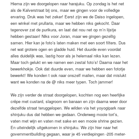
Hierna zijn we doorgelopen naar harajuku. Op zondag is het net
als de Kalverstraat bij ons, maar we gingen voor de volledige
ervaring. Druk was het zeker! Eerst zijn we de Daiso ingelopen,
een winkel met prullaria, maar we hebben niks gekocht. Daar
tegenover zat de purikura, en laat dat nou net op m’n lijstje
hebben gestaan! Niks voor Joran, maar we gingen gezellig
samen. Hier kan je foto’s laten maken met een soort filters. Dus
net wat grotere ogen en gladde huid. Het duurde even voordat
alles duidelijk was, lastig hoor als je helemaal niks kan lezen.
Maar toch gelukt en we namen een zestal foto’s! Daarna naar het
bewerkhokje. Ook dat duurde even, maar we hebben een fototje
bewerkt! We konden t ook naar onszelf mailen, maar dat mislukt
want we konden na de @ niks meer typen. Toch jammer!
We zijn verder de straat doorgelopen, kochten nog een heerlijke
crêpe met custard, slagroom en banaan en zijn daarna weer door
dezelfde straat teruggelopen. We wilden via het yoyogipark naar
shinjuku dus dat hebben we gedaan. Onderweg mooie tori’s,
vaten met wijn en vaten met sake en een mooie shrine gezien.
En uiteindelijk uitgekomen in shinjuku. We zijn hier naar het
governmentbuilding gegaan, waar je 45 verdiepingen -205 meter-