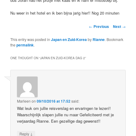
dus Joran had het prutje met kaas en ik nam er misosoep bij.
Nu weer in het hotel en ik ben bijna jarig hier!! Nog 20 minuten
Post
←
Previous
Next
→
navigation
This entry was posted in
Japan en Zuid-Korea
by
Rianne
. Bookmark
the
permalink
.
ONE THOUGHT ON “
JAPAN EN ZUID-KOREA DAG 2
”
Marleen
on
09/10/2016 at 17:52
said:
Wat leuk om jullie reisverslag en ervaringen te lezen!!
Waarschijnlijk slapen jullie nu maar Gefeliciteerd met je
verjaardag Rianne. Een gezellige dag gewenst!!
↓
Reply