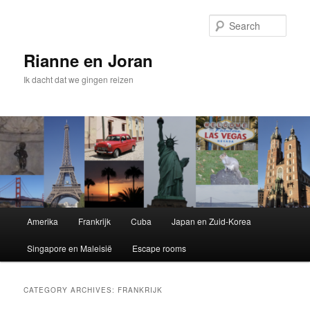
Sear
Rianne en Joran
Ik dacht dat we gingen reizen
Main
Amerika
Frankrijk
Cuba
Japan en Zuid-Korea
Skip
Skip
menu
Singapore en Maleisië
Escape rooms
to
to
primary
secondary
CATEGORY ARCHIVES:
FRANKRIJK