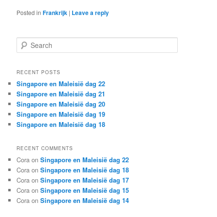
Posted in
Frankrijk
|
Leave a reply
S
e
a
r
RECENT POSTS
c
Singapore en Maleisië dag 22
h
Singapore en Maleisië dag 21
Singapore en Maleisië dag 20
Singapore en Maleisië dag 19
Singapore en Maleisië dag 18
RECENT COMMENTS
Cora
on
Singapore en Maleisië dag 22
Cora
on
Singapore en Maleisië dag 18
Cora
on
Singapore en Maleisië dag 17
Cora
on
Singapore en Maleisië dag 15
Cora
on
Singapore en Maleisië dag 14